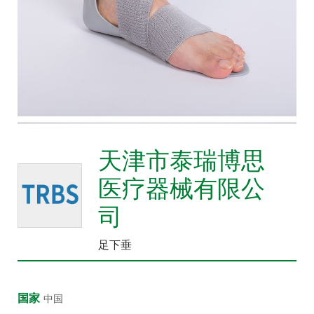
众
中
心
康
复
医
院
博
天津市泰瑞博思
览
医疗器械有限公
会
司
市
县
足下垂
乡
院
长
国家
中国
论