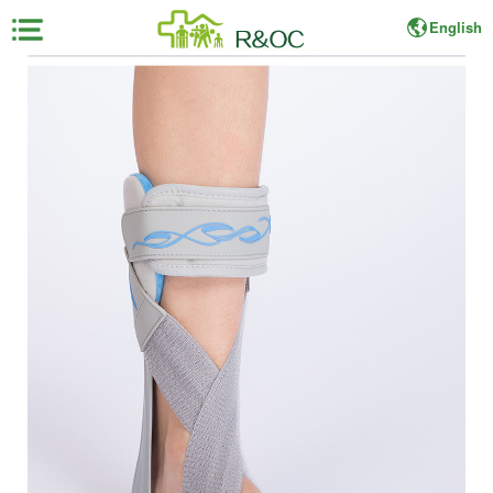
English
×
首
页
展
会
资
料
展
商
中
心
观