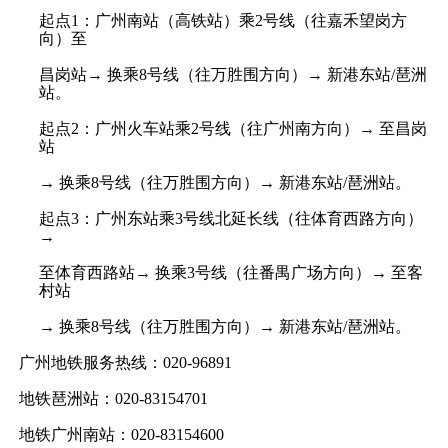
坛
起点1：广州南站（高铁站）乘2号线（往嘉禾望岗方
向）至
昌岗站→ 换乘8号线（往万胜围方向）→ 新港东站/琶洲
站。
起点2：广州火车站乘2号线（往广州南方向）→ 至昌岗
站
→ 换乘8号线（往万胜围方向）→ 新港东站/琶洲站。
起点3：广州东站乘3号线北延长线（往体育西路方向）
→
至体育西路站→ 换乘3号线（往番禺广场方向）→ 至客
村站
→ 换乘8号线（往万胜围方向）→ 新港东站/琶洲站。
广州地铁服务热线：020-96891
地铁琶洲站：020-83154701
地铁广州南站：020-83154600