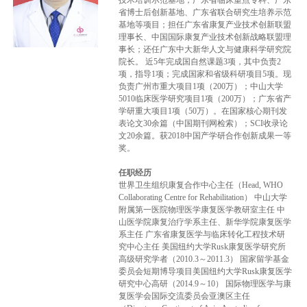
技术培训示范基地；广东省临床重点专科、广东
坛
省博士后创新基地、广东省联合研究生培养示范
基地等项目；担任广东省康复产业技术创新联盟
理事长、中国国际康复产业技术创新战略联盟理
事长；还任广东中大新华人文与健康科学研究院
院长。 近5年完成国自然课题3项，其中负责2
项，指导1项；完成国家和省级科研项目5项。现
负责广州市重大项目1项（200万）；中山大学
5010临床医学研究项目1项（200万）；广东省产
学研重大项目1项（50万）。在国家核心期刊发
表论文30余篇（中国期刊网检索）；SCI收录论
文20余篇。获2018中国产学研合作创新成果一等
奖。
任职经历
世界卫生组织康复合作中心主任（Head, WHO
Collaborating Centre for Rehabilitation） 中山大学
附属第一医院物理医学康复医学教研室主任 中
山医学院康复治疗学系主任、新华学院康复医学
系主任 广东省康复医学与临床转化工程技术研
究中心主任 美国纽约大学Rusk康复医学研究所
高级研究学者（2010.3～2011.3） 国家留学基金
委员会短期博导项目美国纽约大学Rusk康复医学
研究中心高研（2014.9～10） 国际物理医学与康
复医学会国际交流委员会亚澳区主任