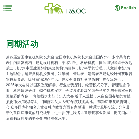
English
×
首
同期活动
页
第四届全国康复机构院长大会 全国康复机构院长大会由国内外30多个具有代
展
表性的康复机构、规划设计机构、学术组织、科研机构、国际组织等联合发起
会
成立，以“为中国建更好的康复机构”为目标，以“科学的管理，人文的康复”为
主题理念，是康复机构投资者、决策者、管理者、运营者及规划设计者获取行
资
业最新资讯、吸收前沿观点理论、建立有价值社交网络的年度交流盛会。
料
2025年大会将以国家政策解读、行业趋势探讨、经营模式分享、管理理念传
播、机构建设研讨、特色机构探访、会议展览联动的综合形式为与会嘉宾呈现
更精彩的内容。 脊髓损伤出行带头人大会 近千人规模，来自全国各地的脊髓
展
损伤“轮友”现场活动，“同侪带头人大奖”年度颁奖典礼。 孤独症康复教育研讨
商
会 众多国内外知名儿童孤独症教育方面专家授课，并通过现场交流，分享最
新的孤独症康复的研究成果，进一步促进我省儿童康复事业发展，提高国内儿
中
童孤独症康复的专业化与精准化水平。
心
观