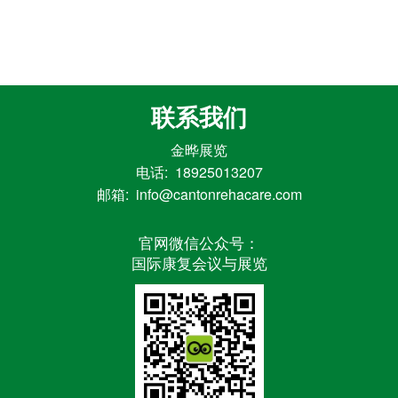
众
中
心
康
联系我们
复
医
金晔展览
院
电话: 18925013207
博
邮箱: info@cantonrehacare.com
览
会
官网微信公众号：
国际康复会议与展览
市
县
乡
院
长
论