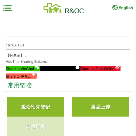
English
×
首
页
1970.01.01
【分享至】：
展
AddThis Sharing Buttons
会
Share to WeChat
Share to Tencent QQ
Share to Sina Weibo
资
Share to 更多...
料
常用链接
展
商
观众预先登记
展品上传
中
心
展位订购
观