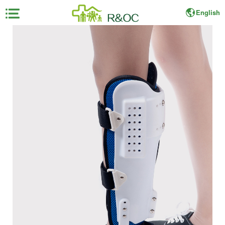
English
×
首
页
展
会
资
料
展
商
中
心
观