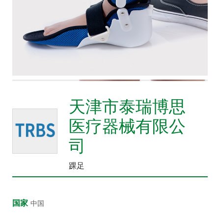
众
中
心
康
复
医
院
天津市泰瑞博思
博
览
医疗器械有限公
会
司
市
县
踝足
乡
院
长
国家
中国
论