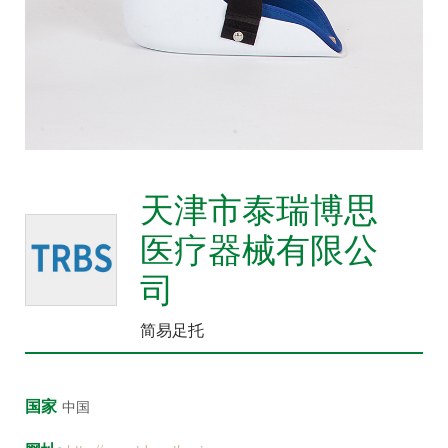
众
中
心
康
复
医
院
天津市泰瑞博思
博
医疗器械有限公
览
会
司
市
简易足托
县
乡
院
国家
长
中国
论