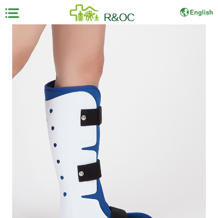
English
×
首
页
展
会
资
料
展
商
中
心
观