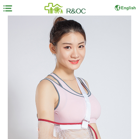
English
×
首
页
展
会
资
料
展
商
中
心
观