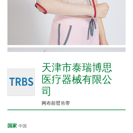
众
中
心
康
复
医
院
博
天津市泰瑞博思
览
医疗器械有限公
会
司
市
县
网布前臂吊带
乡
院
长
国家
中国
论