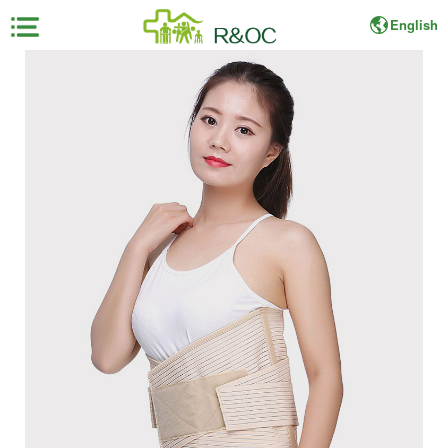
English
×
首
页
展
会
资
料
展
商
中
心
观