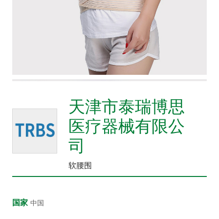
众
中
心
康
复
医
院
天津市泰瑞博思
博
览
医疗器械有限公
会
司
市
县
软腰围
乡
院
长
国家
中国
论