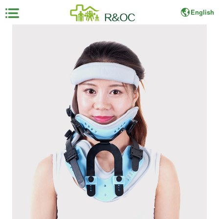
English
×
首
页
展
会
资
料
展
商
中
心
观