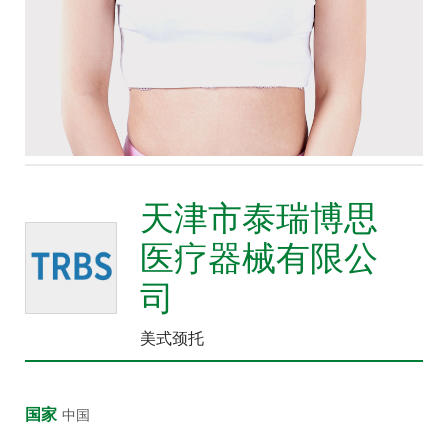
众
中
心
康
复
医
院
天津市泰瑞博思
博
览
医疗器械有限公
会
司
市
县
美式颈托
乡
院
长
国家
中国
论